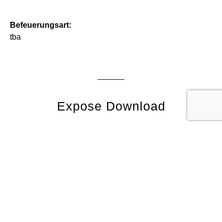
Befeuerungsart:
tba
Expose Download
*
Vorname, Name
*
Adresse (Straße, Hausnummer, PLZ, Ort)